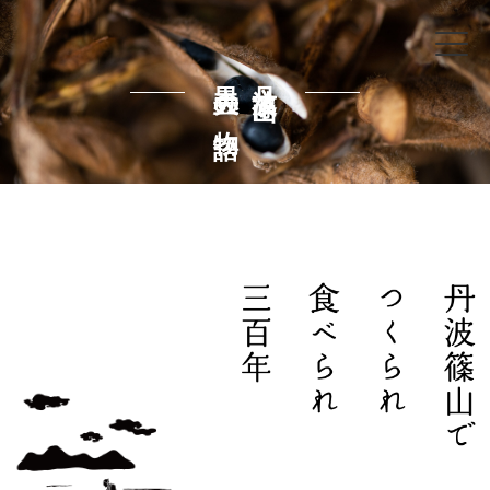
黒大豆の物語
丹波篠山